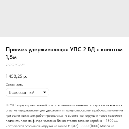
Привязь удерживающая УПС 2 ВД с канатом
1,5м
ООО "СИЗ"
1 458,25
р.
Сезонность
ПОЯС: -предохранительный пояс с наплечными лямками со стропом из каната в
оплетке -предназначен для удержания и позиционирования в рабочем положении
при различных видах работ проводимых на высоте -конструкция пояса позволяет
подгонять пояс по фигуре человека Длина стропа, включая карабин = 1500 мм
Статическая разрывная нагрузка не менее Н (кГс) 10000 (1000) Масса не