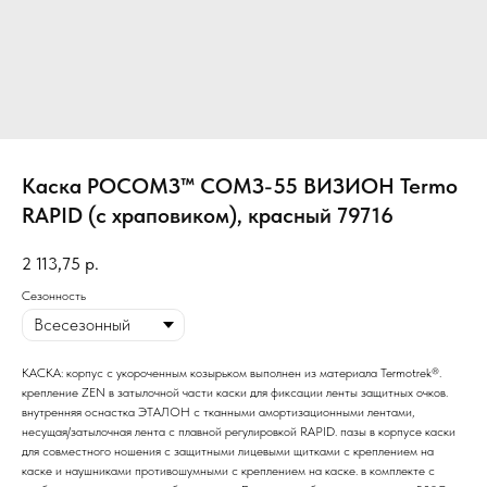
Каска РОСОМЗ™ СОМЗ-55 ВИЗИОН Termo
RAPID (с храповиком), красный 79716
2 113,75
р.
Сезонность
КАСКА: корпус с укороченным козырьком выполнен из материала Termotrek®.
крепление ZEN в затылочной части каски для фиксации ленты защитных очков.
внутренняя оснастка ЭТАЛОН с тканными амортизационными лентами,
несущая/затылочная лента с плавной регулировкой RAPID. пазы в корпусе каски
для совместного ношения с защитными лицевыми щитками с креплением на
каске и наушниками противошумными с креплением на каске. в комплекте с