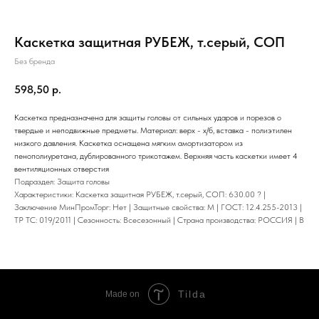
Каскетка защитная РУБЕЖ, т.серый, СОП
Без бренда
598,50
р.
Каскетка предназначена для защиты головы от сильных ударов и порезов о
твердые и неподвижные предметы. Материал: верх - х/б, вставка - полиэтилен
низкого давления. Каскетка оснащена мягким амортизатором из
пенополиуретана, дублированного трикотажем. Верхняя часть каскетки имеет 4
вентиляционных отверстия
Подраздел: Защита головы
Характеристики: Каскетка защитная РУБЕЖ, т.серый, СОП: 630.00 ? |
Заключение МинПромТорг: Нет | Защитные свойства: М | ГОСТ: 12.4.255-2013 |
ТР ТС: 019/2011 | Сезонность: Всесезонный | Страна производства: РОССИЯ | В
Tilda
Made on