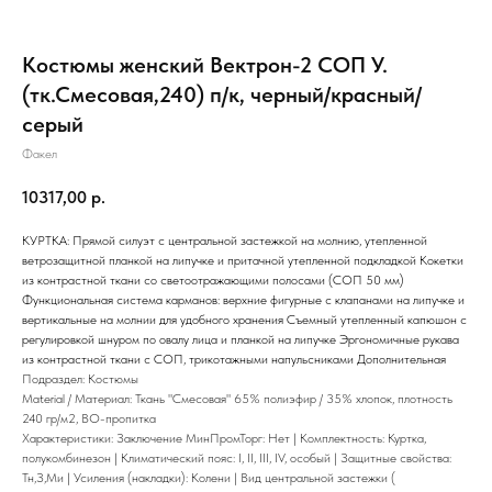
Костюмы женский Вектрон-2 СОП У.
(тк.Смесовая,240) п/к, черный/красный/
серый
Факел
10317,00
р.
КУРТКА: Прямой силуэт с центральной застежкой на молнию, утепленной
ветрозащитной планкой на липучке и притачной утепленной подкладкой Кокетки
из контрастной ткани со светоотражающими полосами (СОП 50 мм)
Функциональная система карманов: верхние фигурные с клапанами на липучке и
вертикальные на молнии для удобного хранения Съемный утепленный капюшон с
регулировкой шнуром по овалу лица и планкой на липучке Эргономичные рукава
из контрастной ткани с СОП, трикотажными напульсниками Дополнительная
Подраздел: Костюмы
Material / Материал: Ткань "Смесовая" 65% полиэфир / 35% хлопок, плотность
240 гр/м2, ВО-пропитка
Характеристики: Заключение МинПромТорг: Нет | Комплектность: Куртка,
полукомбинезон | Климатический пояс: I, II, III, IV, особый | Защитные свойства:
Тн,З,Ми | Усиления (накладки): Колени | Вид центральной застежки (