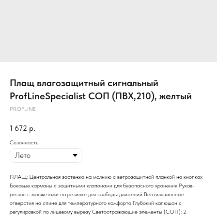
Плащ влагозащитный сигнальный
ProfLineSpecialist СОП (ПВХ,210), желтый
PROFLINE
1 672
р.
Сезонность
ПЛАЩ: Центральная застежка на молнию с ветрозащитной планкой на кнопках
Боковые карманы с защитными клапанами для безопасного хранения Рукав-
реглан с манжетами на резинке для свободы движений Вентиляционные
отверстия на спине для температурного комфорта Глубокий капюшон с
регулировкой по лицевому вырезу Светоотражающие элементы (СОП): 2