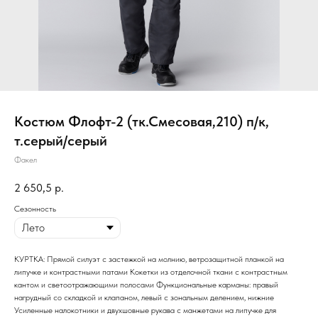
Костюм Флофт-2 (тк.Смесовая,210) п/к,
т.серый/серый
Факел
2 650,5
р.
Сезонность
КУРТКА: Прямой силуэт с застежкой на молнию, ветрозащитной планкой на
липучке и контрастными патами Кокетки из отделочной ткани с контрастным
кантом и светоотражающими полосами Функциональные карманы: правый
нагрудный со складкой и клапаном, левый с зональным делением, нижние
Усиленные налокотники и двухшовные рукава с манжетами на липучке для