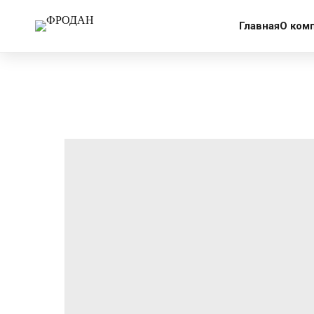
More products
Главная
О ком