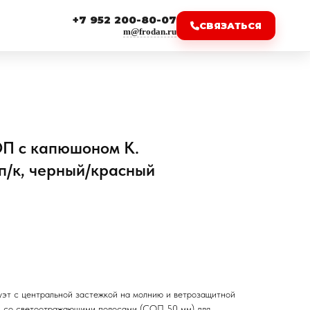
+7 952 200-80-07
СВЯЗАТЬСЯ
m@frodan.ru
П с капюшоном К.
 п/к, черный/красный
эт с центральной застежкой на молнию и ветрозащитной
ки со светоотражающими полосами (СОП 50 мм) для