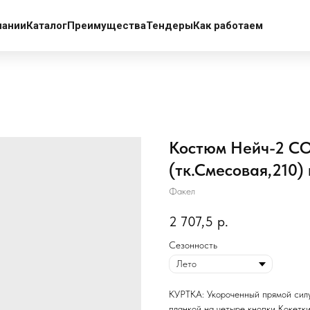
пании
Каталог
Преимущества
Тендеры
Как работаем
Костюм Нейч-2 СО
(тк.Смесовая,210)
Факел
2 707,5
р.
Сезонность
КУРТКА: Укороченный прямой силу
планкой на четыре кнопки Кокет