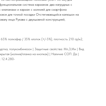
ункциональная система карманов: два нагрудных с
с клапанами и карман с молнией для смартфона
поясе для точной посадки Отстегивающийся капюшон на
 овалу лица Рукава с двухшовной конструкцией,
" 65% полиэфир / 35% хлопок (+/-5%), плотность 210 гр/м2,
уртка, полукомбинезон | Защитные свойства: Мп,З,Ми | Вид
акрытая (молния/планка на кнопках) | Наличие СОП: Да |
 12.4.280-