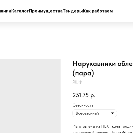
пании
Каталог
Преимущества
Тендеры
Как работаем
Нарукавники обле
(пара)
ЯШФ
251,75
р.
Сезонность
Изготовлены из ПВХ ткани толщин
пластиковый люверс. Длина 46 см