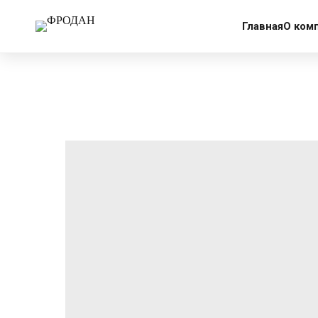
More products
Главная
О ком