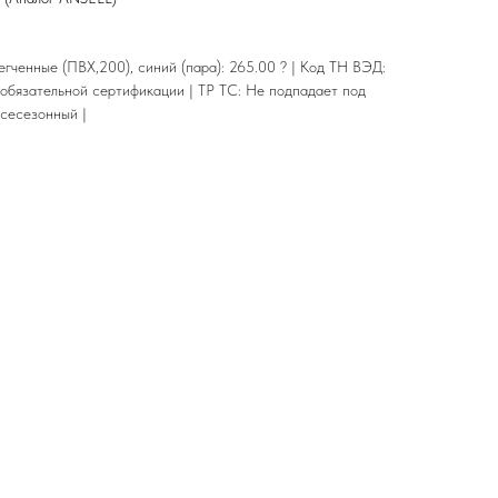
гченные (ПВХ,200), синий (пара): 265.00 ? | Код ТН ВЭД:
обязательной сертификации | ТР ТС: Не подпадает под
Всесезонный |