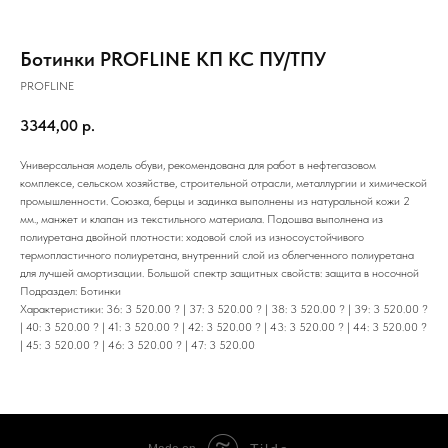
Ботинки PROFLINE КП КС ПУ/ТПУ
PROFLINE
3344,00
р.
Универсальная модель обуви, рекомендована для работ в нефтегазовом
комплексе, сельском хозяйстве, строительной отрасли, металлургии и химической
промышленности. Союзка, берцы и задинка выполнены из натуральной кожи 2
мм., манжет и клапан из текстильного материала. Подошва выполнена из
полиуретана двойной плотности: ходовой слой из износоустойчивого
термопластичного полиуретана, внутренний слой из облегченного полиуретана
для лучшей амортизации. Большой спектр защитных свойств: защита в носочной
Подраздел: Ботинки
Характеристики: 36: 3 520.00 ? | 37: 3 520.00 ? | 38: 3 520.00 ? | 39: 3 520.00 ?
| 40: 3 520.00 ? | 41: 3 520.00 ? | 42: 3 520.00 ? | 43: 3 520.00 ? | 44: 3 520.00 ?
| 45: 3 520.00 ? | 46: 3 520.00 ? | 47: 3 520.00