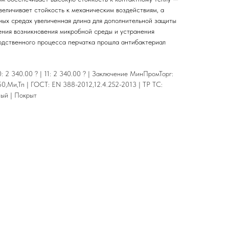
величивает стойкость к механическим воздействиям, а
жных средах увеличенная длина для дополнительной защиты
ения возникновения микробной среды и устранения
одственного процесса перчатка прошла антибактериал
0: 2 340.00 ? | 11: 2 340.00 ? | Заключение МинПромТорг:
0,Ми,Тп | ГОСТ: EN 388-2012,12.4.252-2013 | ТР ТС:
ный | Покрыт