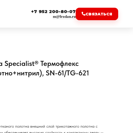
+7 952 200-80-07
СВЯЗАТЬСЯ
m@frodan.ru
 Specialist® Термофлекс
тно+нитрил), SN-61/TG-621
етканого полотна внешний слой трикотажного полотна с
м обеспечивает высокую стойкость к контактному теплу —