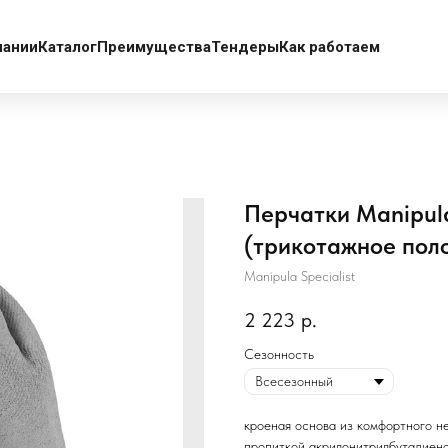
пании
Каталог
Преимущества
Тендеры
Как работаем
Перчатки Manipula
(трикотажное поло
Manipula Specialist
2 223
р.
Сезонность
кроеная основа из комфортного н
пропиткой акрилонитрилбутадиено