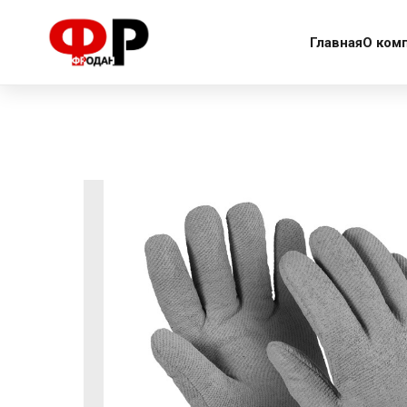
More products
Главная
О ком