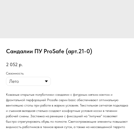
Сандалии ПУ ProSafe (арт.21-0)
2 052
р.
Сезонность
Кожаные открытые полуботинки-сандалии c фигурным мягким кантом и
фронтальной перфорацией Prosafe серии basic обеспечивают оптимальную
вентиляцию стопы при работе в жарких условиях. Текстильная сетчатая подкладка
и съемная вкладная стелька создают комфортные условия носки в течении
рабочей смены. Застежка на ремешке с фиксацией на "липучке" позволяет
быстро отрегулировать обувь по полноте. Светоотражающие элементы повышают
видимость работников в темное время суток, а также на неосвещенной террито