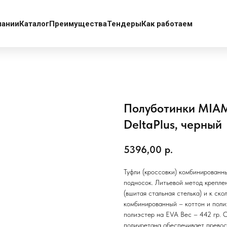
пании
Каталог
Преимущества
Тендеры
Как работаем
Полуботинки MIA
DeltaPlus, черный
5396,00
р.
Туфли (кроссовки) комбинированн
подносок. Литьевой метод крепле
(вшитая стальная стелька) и к ск
комбинированный – коттон и поли
полиэстер на EVA Вес – 442 г
полиуретана обеспечивает превос