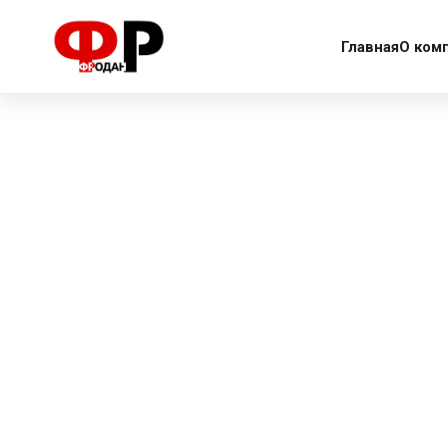
More products
Главная
О ком