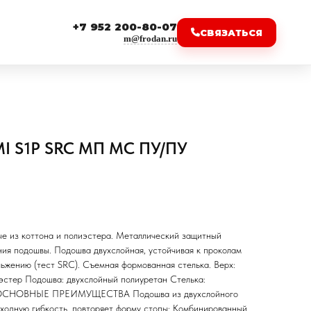
+7 952 200-80-07
СВЯЗАТЬСЯ
m@frodan.ru
MI S1P SRC МП МС ПУ/ПУ
ые из коттона и полиэстера. Металлический защитный
ния подошвы. Подошва двухслойная, устойчивая к проколам
ольжению (тест SRC). Съемная формованная стелька. Верх:
эстер Подошва: двухслойный полиуретан Стелька:
р. ОСНОВНЫЕ ПРЕИМУЩЕСТВА Подошва из двухслойного
ходную гибкость, повторяет форму стопы; Комбинированный