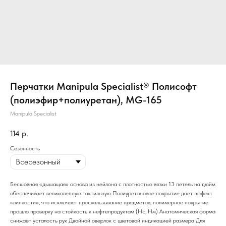
Перчатки Manipula Specialist® Полисофт
(полиэфир+полиуретан), MG-165
Manipula Specialist
114
р.
Сезонность
Бесшовная «дышащая» основа из нейлона с плотностью вязки 13 петель на дюйм
обеспечивает великолепную тактильную Полиуретановое покрытие дает эффект
«липкости», что исключает проскальзывание предметов; полимерное покрытие
прошло проверку на стойкость к нефтепродуктам (Нс, Нм) Анатомическая форма
снижает усталость рук Двойной оверлок с цветовой индикацией размера Для