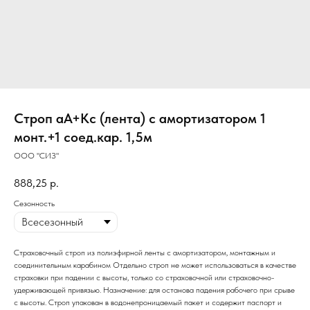
Строп аА+Кс (лента) с амортизатором 1
монт.+1 соед.кар. 1,5м
ООО "СИЗ"
888,25
р.
Сезонность
Страховочный строп из полиэфирной ленты с амортизатором, монтажным и
соединительным карабином Отдельно строп не может использоваться в качестве
страховки при падении с высоты, только со страховочной или страховочно-
удерживающей привязью. Назначение: для останова падения рабочего при срыве
с высоты. Строп упакован в водонепроницаемый пакет и содержит паспорт и