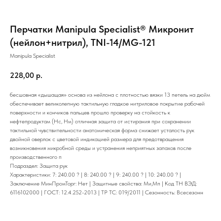
Перчатки Manipula Specialist® Микронит
(нейлон+нитрил), TNI-14/MG-121
Manipula Specialist
228,00
р.
бесшовная «дышащая» основа из нейлона с плотностью вязки 13 петель на дюйм
обеспечивает великолепную тактильную гладкое нитриловое покрытие рабочей
поверхности и кончиков пальцев прошло проверку на стойкость к
нефтепродуктам (Нс, Нм) отличная защита от истирания при сохранении
тактильной чувствительности анатомическая форма снижает усталость рук
двойной оверлок с цветовой индикацией размера для предотвращения
возникновения микробной среды и устранения неприятных запахов после
производственного п
Подраздел: Защита рук
Характеристики: 7: 240.00 ? | 8: 240.00 ? | 9: 240.00 ? | 10: 240.00 ? |
Заключение МинПромТорг: Нет | Защитные свойства: Ми,Мп | Код ТН ВЭД:
6116102000 | ГОСТ: 12.4.252-2013 | ТР ТС: 019/2011 | Сезонность: Всесезонн