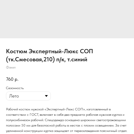
Костюм Экспертный-Люкс СОП
(тк.Смесовая,210) п/к, т.синий
Факел
760
р.
Сезонность
Рабочий костюм мужской «Экспертный-Люкс СОП», изготовленный в
соответствии с ГОСТ, включает в себя два предмета: рабочая мужская куртка и
полукомбинезон рабочий. Спецодежда оснащена широкими светоотражающими
полосами 50 мм для безопасной работы в местах с плохим освещением. За счет
удлиненной конструкции куртка защищает от переохлаждения поясничный отдел.