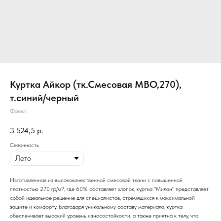
Куртка Айкор (тк.Смесовая МВО,270),
т.синий/черный
Факел
3 524,5
р.
Сезонность
Изготовленная из высококачественной смесовой ткани с повышенной
плотностью 270 гр/м?, где 60% составляет хлопок, куртка "Милан" представляет
собой идеальное решение для специалистов, стремящихся к максимальной
защите и комфорту. Благодаря уникальному составу материала, куртка
обеспечивает высокий уровень износостойкости, а также приятна к телу, что