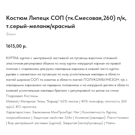
Костюм Липецк СОП (тк.Смесовая,260) п/к,
т.серый-меланж/красный
Факел
1615,00
р.
КУРТКА: куртка с центральной застежкой на пуговицы воротник отложной
эластичная регулировка объема по низу куртки нагрудный карман на правой
полочке с отделением для ручки накладные карманы в нижней части куртки
рукава с манжетами на пуговицах по низу усилительные накладки в области
локтей широкие СОП по кокетке, в области локтей ПОЛУКОМБИНЕЗОН: п/к с
накладными карманами на передних половинках и на нагрудной детали в области
коленей усилительные накладки бретели с регулировкой по длине на спинк
Подраздел: Костюмы
Material / Материал: Ткань "Барьер" 60% хлопок / 40% полиэфир, плотность 260
гр/м2, ВО-пропитка
Характеристики: Заключение МинПромТорг: Нет | Комплектность: Куртка,
полукомбинезон | Защитные свойства: З,Ми | Усиления (накладки): Локти+колени
| Вид центральной застежки (куртка): Закрытая (петли/пуговицы) | Налич