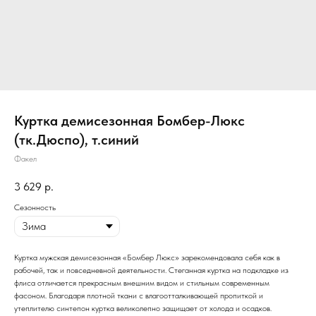
Куртка демисезонная Бомбер-Люкс
(тк.Дюспо), т.синий
Факел
3 629
р.
Сезонность
Куртка мужская демисезонная «Бомбер Люкс» зарекомендовала себя как в
рабочей, так и повседневной деятельности. Стеганная куртка на подкладке из
флиса отличается прекрасным внешним видом и стильным современным
фасоном. Благодаря плотной ткани с влагоотталкивающей пропиткой и
утеплителю синтепон куртка великолепно защищает от холода и осадков.