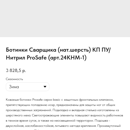
Ботинки Сварщика (нат.шерсть) КП ПУ/
Нитрил ProSafe (арт.24КНМ-1)
3 828,5
р.
Сезонность
Кожаные ботинки Prosafe серии basic c защитным фронтальным клапаном,
препятствующим попаданию искр, предназначены для защиты ног от общих
производственных загрязнений. Подкладка и вкладная стелька изготовлены из
шерстяного меха. Светоотражающие элементы повышают видимость работников
в темное время суток, а также на неосвещенной территории. Подошва -
двухслойная, маслобензостойкая, литьевого метода крепления. Промежуточный