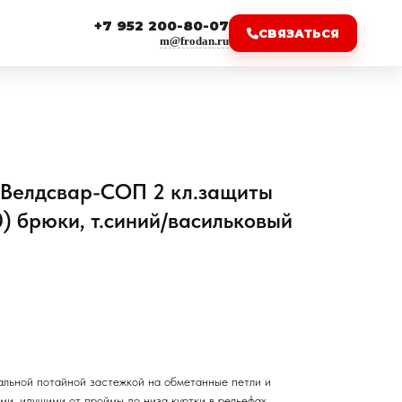
+7 952 200-80-07
СВЯЗАТЬСЯ
m@frodan.ru
Велдсвар-СОП 2 кл.защиты
) брюки, т.синий/васильковый
альной потайной застежкой на обметанные петли и
ми, идущими от проймы до низа куртки в рельефах