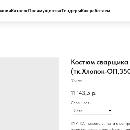
пании
Каталог
Преимущества
Тендеры
Как работаем
Костюм сварщика 
(тк.Хлопок-ОП,350
Факел
11 143,5
р.
Сезонность
КУРТКА: прямого силуэта с центр
пуговицы перед с рельефными шва