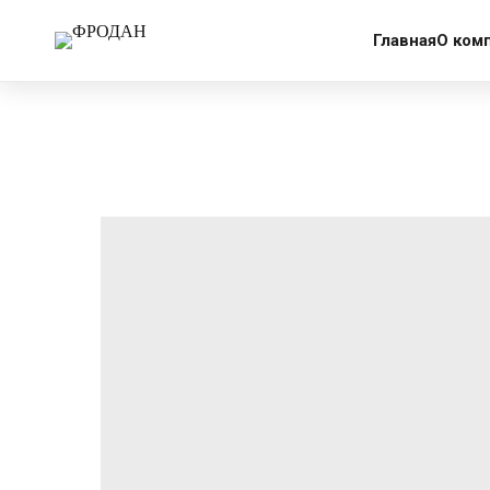
More products
Главная
О ком