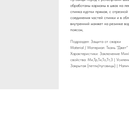
обработаны карманы в швах на ле
спинка куртки прямая, с отрезной
соединения частей спинки и в обл
внутренний манжет на резинке в
поясом,
Подраздел: Защита от сварки
Material / Материал: Ткань "Джет
Характеристики: Заключение МинП
свойства: Ми,Тр,Ти,То,Тт,З | Усиле
Закрытая (петли/пуговицы) | Нали