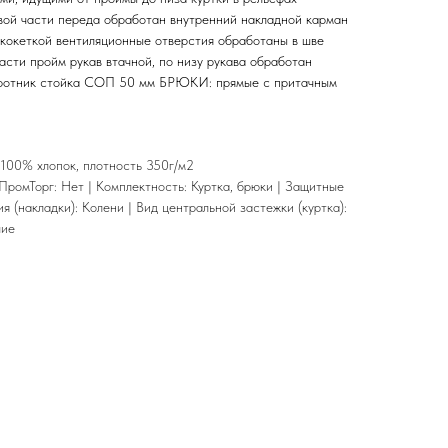
вой части переда обработан внутренний накладной карман
 кокеткой вентиляционные отверстия обработаны в шве
асти пройм рукав втачной, по низу рукава обработан
оротник стойка СОП 50 мм БРЮКИ: прямые с притачным
" 100% хлопок, плотность 350г/м2
ромТорг: Нет | Комплектность: Куртка, брюки | Защитные
ния (накладки): Колени | Вид центральной застежки (куртка):
чие