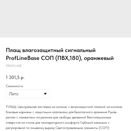
Плащ влагозащитный сигнальный
ProfLineBase СОП (ПВХ,180), оранжевый
PROFLINE
1 301,5
р.
Сезонность
ПЛАЩ: Центральная застежка на молнию с ветрозащитной планкой на кнопках
Боковые карманы с защитными клапанами для безопасного хранения Рукав-
реглан с манжетами на резинке для свободы движений Вентиляционные
отверстия на спине для температурного комфорта Глубокий капюшон с
регулировкой по лицевому вырезу Светоотражающие элементы (СОП):