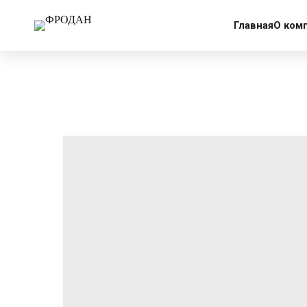
More products
Главная
О ком