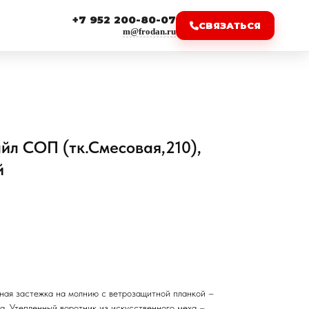
+7 952 200-80-07
СВЯЗАТЬСЯ
m@frodan.ru
йл СОП (тк.Смесовая,210),
й
ная застежка на молнию с ветрозащитной планкой –
а. Утепленный воротник из искусственного меха –