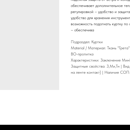
обеспечивает дополнительное теп
регулировкой – удобство и защит
удобство для хранения инструмент
возможность подогнать куртку по
– обеспечива
Подраздел: Куртки
Material / Материал: Ткань "Грета
ВО-пропитка
Характеристики: Заключение МинПро
Защитные свойства: З,Ми,Тн | Вид
на ленте контакт) | Наличие СОП: