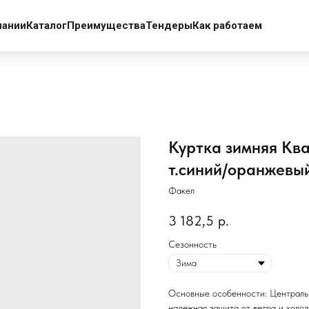
пании
Каталог
Преимущества
Тендеры
Как работаем
Куртка зимняя Ква
т.синий/оранжевы
Факел
3 182,5
р.
Сезонность
Основные особенности: Централь
надежная защита от ветра и холод