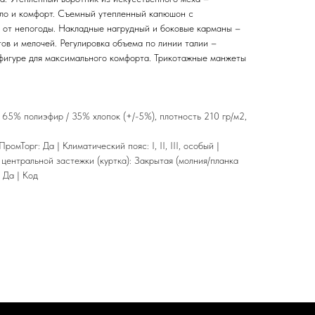
ло и комфорт. Съемный утепленный капюшон с
а от непогоды. Накладные нагрудный и боковые карманы –
ов и мелочей. Регулировка объема по линии талии –
 фигуре для максимального комфорта. Трикотажные манжеты
" 65% полиэфир / 35% хлопок (+/-5%), плотность 210 гр/м2,
мТорг: Да | Климатический пояс: I, II, III, особый |
 центральной застежки (куртка): Закрытая (молния/планка
 Да | Код