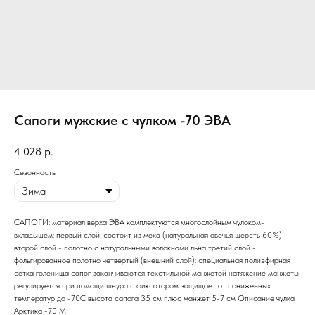
Сапоги мужские с чулком -70 ЭВА
4 028
р.
Сезонность
САПОГИ: материал верха ЭВА комплектуются многослойным чулоком-
вкладышем: первый слой: состоит из меха (натуральная овечья шерсть 60%)
второй слой - полотно с натуральными волокнами льна третий слой -
фольгированное полотно четвертый (внешний слой): специальная полиэфирная
сетка голенища сапог заканчиваются текстильной манжетой натяжение манжеты
регулируется при помощи шнура с фиксатором защищает от пониженных
температур до -70С высота сапога 35 см плюс манжет 5-7 см Описание чулка
Арктика -70 М