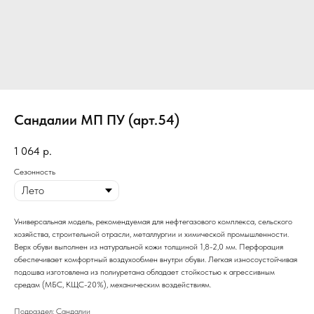
Сандалии МП ПУ (арт.54)
1 064
р.
Сезонность
Универсальная модель, рекомендуемая для нефтегазового комплекса, сельского
хозяйства, строительной отрасли, металлургии и химической промышленности.
Верх обуви выполнен из натуральной кожи толщиной 1,8-2,0 мм. Перфорация
обеспечивает комфортный воздухообмен внутри обуви. Легкая износоустойчивая
подошва изготовлена из полиуретана обладает стойкостью к агрессивным
средам (МБС, КЩС-20%), механическим воздействиям.
Подраздел: Сандалии