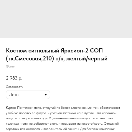
Костюм сигнальный Ярксион-2 СОП
(тк.Смесовая,210) п/к, желтый/черный
Факел
2 983
р.
Сезонность
Куртка: Притачной пояс, стянутый по бокам эластичной лентой, обеспечивает
удобную посадку по фигуре. Супатная застежка на 5 пуговиц для надежной
защиты от ветра и непогоды. Удлиненные кокетки контрастного цвета на
полочках и спинке добавляют стиль и повышают износостойкость. Отложной
воротник для комфорта и дополнительной защиты. Два боковых накладных