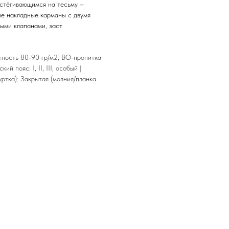
стёгивающимся на тесьму –
е накладные карманы с двумя
ыми клапанами, заст
отность 80-90 гр/м2, ВО-пропитка
 пояс: I, II, III, особый |
уртка): Закрытая (молния/планка