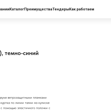
пании
Каталог
Преимущества
Тендеры
Как работаем
), темно-синий
 двумя ветрозащитными планками
 куртка по линии талии на кулиске
 с помощью эластичного полочки с