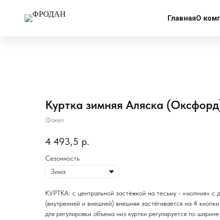
More products
Главная
О ком
Куртка зимняя Аляска (Оксфорд
Факел
4 493,5
р.
Сезонность
КУРТКА: с центральной застёжкой на тесьму - «молния» с
(внутренней и внешней) внешняя застёгивается на 4 кнопки
для регулировки объема низ куртки регулируется по ширине