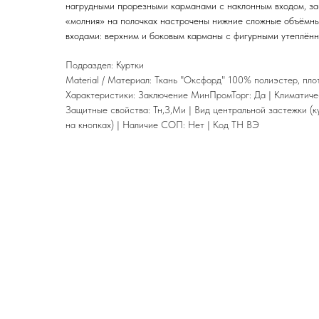
нагрудными прорезными карманами с наклонным входом, за
«молния» на полочках настрочены нижние сложные объёмны
входами: верхним и боковым карманы с фигурными утеплённ
Подраздел: Куртки
Material / Материал: Ткань "Оксфорд" 100% полиэстер, пл
Характеристики: Заключение МинПромТорг: Да | Климатический
Защитные свойства: Тн,З,Ми | Вид центральной застежки (к
на кнопках) | Наличие СОП: Нет | Код ТН ВЭ