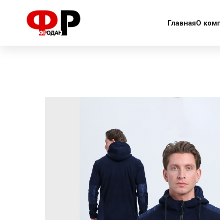
More products
Главная
О ком