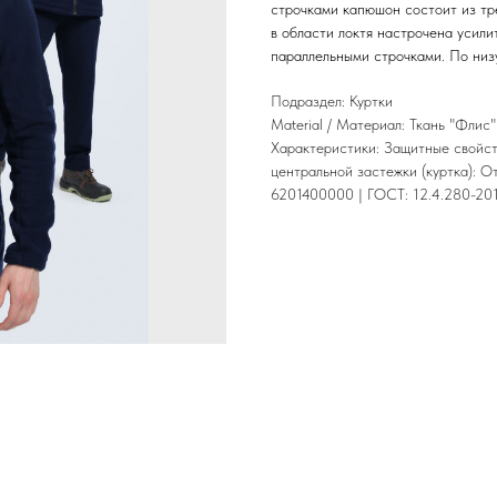
строчками капюшон состоит из тре
в области локтя настрочена усили
параллельными строчками. По низу
Подраздел: Куртки
Material / Материал: Ткань "Флис
Характеристики: Защитные свойств
центральной застежки (куртка): О
6201400000 | ГОСТ: 12.4.280-2014