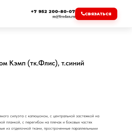
+7 952 200-80-07
СВЯЗАТЬСЯ
m@frodan.ru
м Кэмп (тк.Флис), т.синий
ямого силуэта с капюшоном, с центральной застежкой на
ой планкой, с перегибом на плечах и боковых частях
ные из отделочной ткани, простроченные параллельными