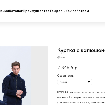
пании
Каталог
Преимущества
Тендеры
Как работаем
Куртка с капюшоно
Факел
2 346,5
р.
Сезонность
КУРТКА: из флисового полотна пр
молнию. По верху молнии с защитн
усилительные накладки, выполнен