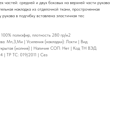
х частей: средней и двух боковых на верхней части рукава
тельная накладка из отделочной ткани, простроченная
 рукава в подгибку вставлена эластичная тес
" 100% полиэфир, плотность 280 гр/м2
а: Мп,З,Ми | Усиления (накладки): Локти | Вид
ткрытая (молния) | Наличие СОП: Нет | Код ТН ВЭД:
 | ТР ТС: 019/2011 | Сез