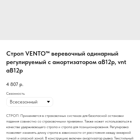
Строп VENTO™ веревочный одинарный
регулируемый с амортизатором аВ12р, vnt
aB12p
4 807
р.
Сезонность
СТРОП: Применяется в страховочных системах для безопасной остановки
падения совместно со страховочными привязями. Также может использоваться в
качестве удерживающего стропа и стропа для позиционирования. Регулировка
позволяет изменять длину стропа в зависимости от расстояния между анкерной
точкой и опасной зоной. В конструкцию включен амортизатор рывка. Текстильный