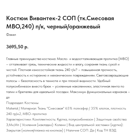
Костюм Вивантек-2 СОП (тк.Смесовая
МВО,240) п/к, черный/оранжевый
Факел
3695,50
р.
Главные преимущества костюма: Масло- и водоотталкивающая пропитка (МВО)
– отталкивает грязь, технические жидкости и влагу, сохраняя ткань сухой и
чистой. Плотная износостойкая ткань 240 г/м? – повышенная прочность,
устойчивость к истиранию и механическим повреждениям. Световозвращающие
полосы – безопасность в темноте и при плохой видимости. Удобный
полукомбинезон вместо брюк – усиленные наколенники, эластичная лента по
талии и бретелям для идеальной посадки. Максимум функциональных карманов –
дл
Подраздел: Костюмы
Material / Материал: Ткань "Смесовая" 65% полиэфир / 35% хлопок, плотность
240 гр/м2, МВО-пропитка
Характеристики: Комплектность: Куртка, полукомбинезон | Защитные свойства:
З,Ми,Мп | Усиления (накладки): Колени | Вид центральной застежки (куртка):
Закрытая (молния/планка на кнопках) | Наличие СОП: Да | Код ТН ВЭД