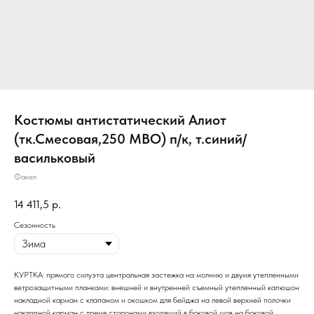
Костюмы антистатический Алиот
(тк.Смесовая,250 МВО) п/к, т.синий/
васильковый
Факел
14 411,5
р.
Сезонность
КУРТКА: прямого силуэта центральная застежка на молнию и двумя утепленными
ветрозащитными планками: внешней и внутренней съемный утепленный капюшон
накладной карман с клапаном и окошком для бейджа на левой верхней полочки
накладной карман с тремя сторонами входящий в боковой шов на боковой