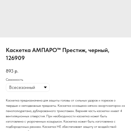
Каскетка АМПАРО™ Престиж, черный,
126909
893
р.
Сезонность
Каскетка предназначена для защиты головы от сильных ударов и порезов о
твердые и неподвижные предметы. Каскетка оснащена мягким амортизатором из
пенополиуретана, дублированного трикотажем. Верхняя часть каскетки имеет 4
вентиляционных отверстия. При необходимости каскетка может быть
изготовлена с укороченным козырьком. Каскетка может быть изготовлена с
подбородочным ремнем. Каскетка НЕ обеспечивает защиту от воздействий