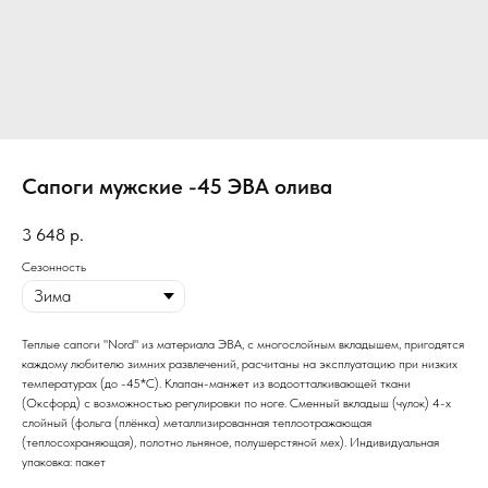
Сапоги мужские -45 ЭВА олива
3 648
р.
Сезонность
Теплые сапоги "Nord" из материала ЭВА, с многослойным вкладышем, пригодятся
каждому любителю зимних развлечений, расчитаны на эксплуатацию при низких
температурах (до -45*С). Клапан-манжет из водоотталкивающей ткани
(Оксфорд) с возможностью регулировки по ноге. Сменный вкладыш (чулок) 4-х
слойный (фольга (плёнка) металлизированная теплоотражающая
(теплосохраняющая), полотно льняное, полушерстяной мех). Индивидуальная
упаковка: пакет