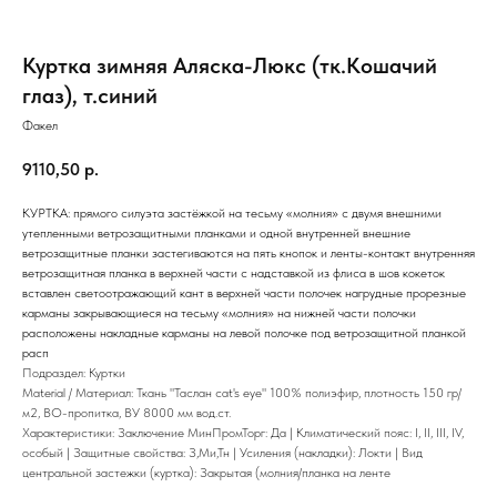
Куртка зимняя Аляска-Люкс (тк.Кошачий
глаз), т.синий
Факел
9110,50
р.
КУРТКА: прямого силуэта застёжкой на тесьму «молния» с двумя внешними
утепленными ветрозащитными планками и одной внутренней внешние
ветрозащитные планки застегиваются на пять кнопок и ленты-контакт внутренняя
ветрозащитная планка в верхней части с надставкой из флиса в шов кокеток
вставлен светоотражающий кант в верхней части полочек нагрудные прорезные
карманы закрывающиеся на тесьму «молния» на нижней части полочки
расположены накладные карманы на левой полочке под ветрозащитной планкой
расп
Подраздел: Куртки
Material / Материал: Ткань "Таслан cat's eye" 100% полиэфир, плотность 150 гр/
м2, ВО-пропитка, ВУ 8000 мм вод.ст.
Характеристики: Заключение МинПромТорг: Да | Климатический пояс: I, II, III, IV,
особый | Защитные свойства: З,Ми,Тн | Усиления (накладки): Локти | Вид
центральной застежки (куртка): Закрытая (молния/планка на ленте