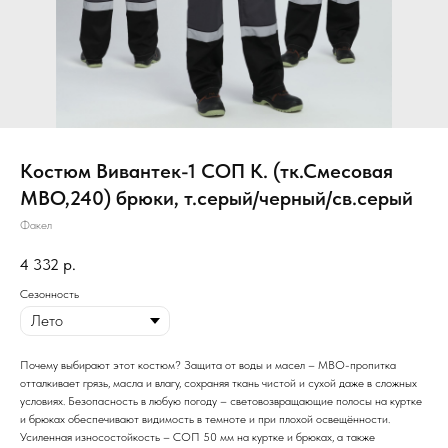
Костюм Вивантек-1 СОП К. (тк.Смесовая
МВО,240) брюки, т.серый/черный/св.серый
Факел
4 332
р.
Сезонность
Почему выбирают этот костюм? Защита от воды и масел – МВО-пропитка
отталкивает грязь, масла и влагу, сохраняя ткань чистой и сухой даже в сложных
условиях. Безопасность в любую погоду – световозвращающие полосы на куртке
и брюках обеспечивают видимость в темноте и при плохой освещённости.
Усиленная износостойкость – СОП 50 мм на куртке и брюках, а также