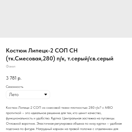
Костюм Липецк-2 СОП CH
(тк.Смесовая,280) п/к, т.серый/св.серый
Факел
3 781
р.
Сезонность
Костюм Липецк-2 СОП из смесовой ткани плотностью 280 г/м? с МВО
пропиткой – это идеальное решение для тех, кто ценит качество,
функциональность и удобство. Куртка: Центральная застежка на пуговицы.
Отложной воротник. Эластичная регулировка объема по низу куртки – удобная
подгонка по фигуре. Нагрудный карман на правой полочке с отделением для