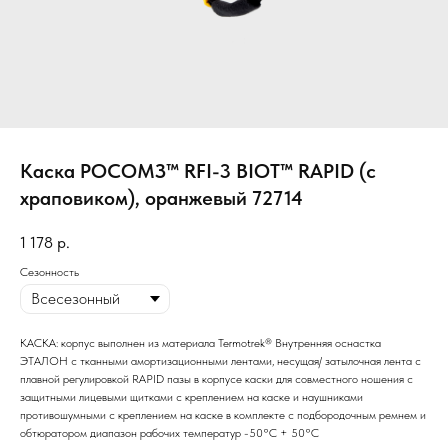
Каска РОСОМЗ™ RFI-3 BIOT™ RAPID (с
храповиком), оранжевый 72714
1 178
р.
Сезонность
КАСКА: корпус выполнен из материала Termotrek® Внутренняя оснастка
ЭТАЛОН с тканными амортизационными лентами, несущая/ затылочная лента с
плавной регулировкой RAPID пазы в корпусе каски для совместного ношения с
защитными лицевыми щитками с креплением на каске и наушниками
противошумными с креплением на каске в комплекте с подбородочным ремнем и
обтюратором диапазон рабочих температур -50°C + 50°C