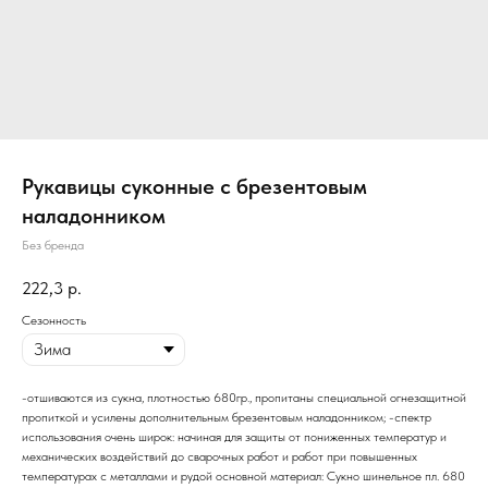
Рукавицы суконные с брезентовым
наладонником
Без бренда
222,3
р.
Сезонность
-отшиваются из сукна, плотностью 680гр., пропитаны специальной огнезащитной
пропиткой и усилены дополнительным брезентовым наладонником; -спектр
использования очень широк: начиная для защиты от пониженных температур и
механических воздействий до сварочных работ и работ при повышенных
температурах с металлами и рудой основной материал: Сукно шинельное пл. 680