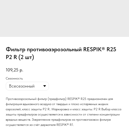
Фильтр противоаэрозольный RESPIK® R25
P2 R (2 шт)
109,25
р.
Сезонность
Противоаэрозольный фильтр (предфильтр) RESPIK® R25 предназначен для
фильтрация вдыхаемого воздуха от твердых и плохо испаряемых жидких
аэрозолей, класс защиты P2 R.. Маркировка и класс защиты: P2 R Выбор класса
защиты предфильтров осуществляется в зависимости от степени концентрации
вредных веществ. Закрепление предфильтров на противогазовом фильтре
осуществляется за счёт держателя RESPIK® R1.