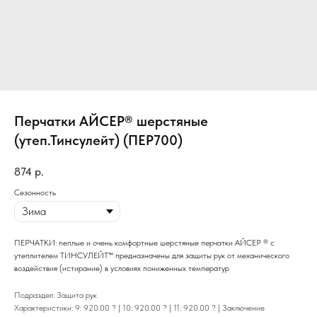
Перчатки АЙСЕР® шерстяные
(утеп.Тинсулейт) (ПЕР700)
874
р.
Сезонность
ПЕРЧАТКИ: nеплые и очень комфортные шерстяные перчатки АЙСЕР ® с
утеплителем ТИНСУЛЕЙТ™ предназначены для защиты рук от механического
воздействия (истирание) в условиях пониженных температур
Подраздел: Защита рук
Характеристики: 9: 920.00 ? | 10: 920.00 ? | 11: 920.00 ? | Заключение