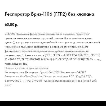
Респиратор Бриз-1106 (FFP2) без клапана
60,80
р.
СИЗОД. Полумаска фильтрующая для защиты от аэрозолей "Бриз-1106"
предназначена для защиты от аэрозолей различной природы (пыли, дымы,
туманы), присутствующих в воздухе рабочей зоны производственных помещений.
Применение полумасок однократное. В зависимости от применяемого
фильтрующего материала полумаски фильтрующие противоаэрозольные
соответствует 1, 2 классу защиты (FFP1, FFP2) по ГОСТ 12.4.034-2001, ГОСТ Р
12.4.191-2011, ТР ТС 019/2011. ВНИМАНИЕ! СИЗОД НЕ ЗАЩИЩАЕТ! От газов,
паров вредных вещ
Подраздел: Защита органов дыхания
Характеристики: Респиратор Бриз-1106 (FFP2) без клапана: 64.00 ? |
Заключение МинПромТорг: Нет | Защитные свойства: РПГ | Код ТН ВЭД:
6307909800 | ТР ТС: 019/2011 | Сезонность: Всесезонный | Вес (кг. за 1 шт.):
0.007