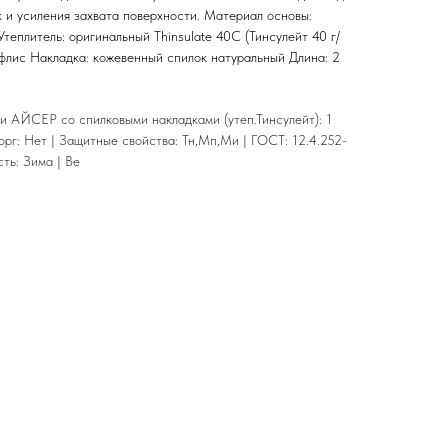
 и усиления захвата поверхности. Материал основы:
теплитель: оригинальный Thinsulate 40C (Тинсулейт 40 г/
флис Накладка: кожевенный спилок натуральный Длина: 2
и АЙСЕР со спилковыми накладками (утеп.Тинсулейт): 1
рг: Нет | Защитные свойства: Тн,Мп,Ми | ГОСТ: 12.4.252-
ть: Зима | Ве