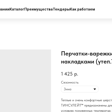
пании
Каталог
Преимущества
Тендеры
Как работаем
Перчатки-варежки
накладками (утеп.
1 425
р.
Сезонность
Теплые и очень комфортные шерст
ТИНСУЛЕЙТ™ предназначены для з
условиях пониженных температур.