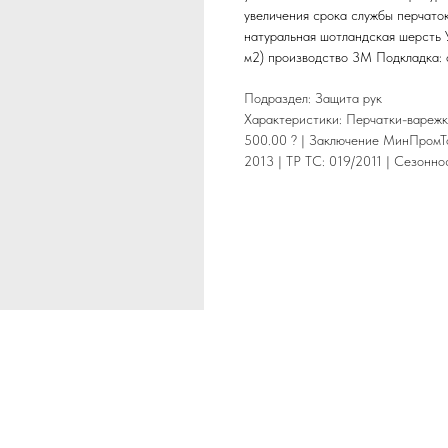
увеличения срока службы перчаток
натуральная шотландская шерсть У
м2) производство 3М Подкладка: 
Подраздел: Защита рук
Характеристики: Перчатки-варежк
500.00 ? | Заключение МинПромТо
2013 | ТР ТС: 019/2011 | Сезоннос