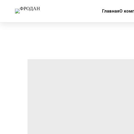
More products
Главная
О ком