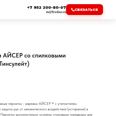
+7 952 200-80-07
СВЯЗАТЬСЯ
m@frodan.ru
 АЙСЕР со спилковыми
Тинсулейт)
яные перчатки - варежки АЙСЕР ® с утеплителем
ащиты рук от механического воздействия (истирание) в
 Перчатки дополнительно усилены спиковыми наладками для