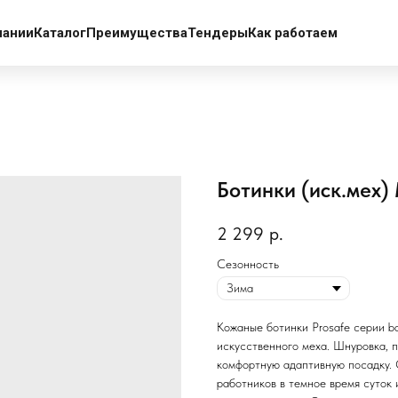
пании
Каталог
Преимущества
Тендеры
Как работаем
Ботинки (иск.мех) 
2 299
р.
Сезонность
Кожаные ботинки Prosafe серии ba
искусственного меха. Шнуровка, 
комфортную адаптивную посадку.
работников в темное время суток