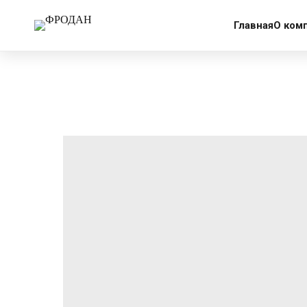
More products
Главная
О ком