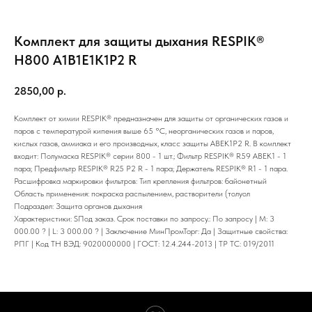
Комплект для защиты дыхания RESPIK®
H800 А1В1Е1К1P2 R
2850,00
р.
Комплект от химии RESPIK® предназначен для защиты от органических газов и
паров с температурой кипения выше 65 °С, неорганических газов и паров,
кислых газов, аммиака и его производных, класс защиты АВЕК1P2 R. В комплект
входит: Полумаска RESPIK® серии 800 - 1 шт.; Фильтр RESPIK® R59 ABEK1 - 1
пара; Предфильтр RESPIK® R25 P2 R - 1 пара; Держатель RESPIK® R1 - 1 пара.
Расшифровка маркировки фильтров: Тип крепления фильтров: байонетный
Область применения: покраска распылением, растворители (толуол
Подраздел: Защита органов дыхания
Характеристики: SПод заказ. Срок поставки по запросу.: По запросу | M: 3
000.00 ? | L: 3 000.00 ? | Заключение МинПромТорг: Да | Защитные свойства:
РПГ | Код ТН ВЭД: 9020000000 | ГОСТ: 12.4.244-2013 | ТР ТС: 019/2011