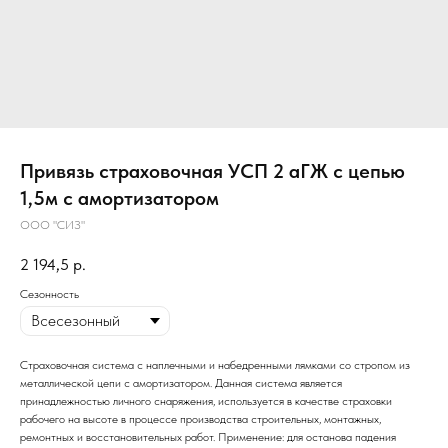
Привязь страховочная УСП 2 аГЖ с цепью
1,5м с амортизатором
ООО "СИЗ"
2 194,5
р.
Сезонность
Страховочная система с наплечными и набедренными лямками со стропом из
металлической цепи с амортизатором. Данная система является
принадлежностью личного снаряжения, используется в качестве страховки
рабочего на высоте в процессе производства строительных, монтажных,
ремонтных и восстановительных работ. Применение: для останова падения