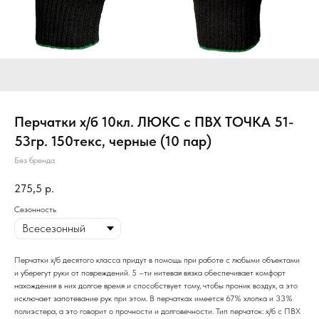
Перчатки х/б 10кл. ЛЮКС с ПВХ ТОЧКА 51-
53гр. 150текс, черные (10 пар)
Без бренда
275,5
р.
Сезонность
Перчатки х/б десятого класса придут в помощь при работе с любыми объектами
и уберегут руки от повреждений. 5 –ти нитевая вязка обеспечивает комфорт
нахождения в них долгое время и способствует тому, чтобы проник воздух, а это
исключает запотевание рук при этом. В перчатках имеется 67% хлопка и 33%
полиэстера, а это говорит о прочности и долговечности. Тип перчаток: х/б с ПВХ