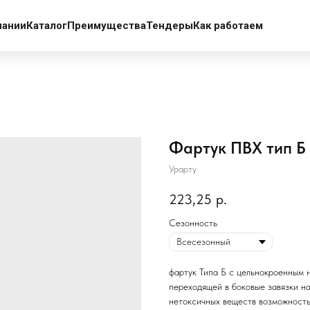
пании
Каталог
Преимущества
Тендеры
Как работаем
Фартук ПВХ тип Б 
Урарту
223,25
р.
Сезонность
фартук Типа Б с цельнокроенным 
переходящей в боковые завязки на
нетоксичных веществ возможност