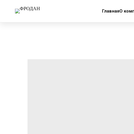
More products
Главная
О ком