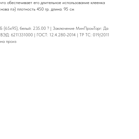
 что обеспечивает его длительное использование клеенка
нова пэ) плотность 450 гр. длина: 95 см
Б (65х95), белый: 235.00 ? | Заключение МинПромТорг: Да
 ВЭД: 6211331000 | ГОСТ: 12.4.280-2014 | ТР ТС: 019/2011
ана произ