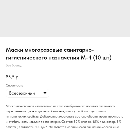
Маски многоразовые санитарно-
гигиенического назначения М-4 (10 шт)
Без бренда
85,5
р.
Сезонность
Маска двухслойная изготовлена из хлопчатобумажного полотна ластичного
переплетения для наилучшего облегания, комфортной эксплуатации и
гигиенических свойств. Добавление эластана в составе обеспечивает прочность
и стабильность изделия после стирки. Состав: 50% хлопок, 45% полиэстер, 5%
эластан; плотность 200 г/м?. Не является медицинской защитной маской и не