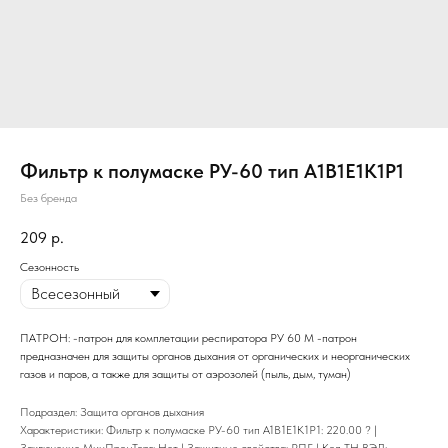
Фильтр к полумаске РУ-60 тип А1В1Е1К1P1
Без бренда
209
р.
Сезонность
ПАТРОН: -патрон для комплетации респиратора РУ 60 М -патрон
предназначен для защиты органов дыхания от органических и неорганических
газов и паров, а также для защиты от аэрозолей (пыль, дым, туман)
Подраздел: Защита органов дыхания
Характеристики: Фильтр к полумаске РУ-60 тип А1В1Е1К1P1: 220.00 ? |
Заключение МинПромТорг: Нет | Защитные свойства: РПГ | Код ТН ВЭД: