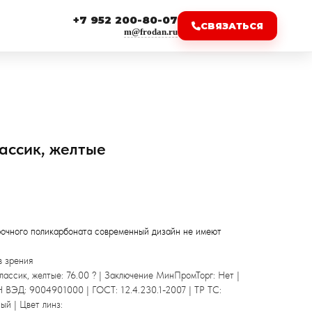
+7 952 200-80-07
СВЯЗАТЬСЯ
m@frodan.ru
ассик, желтые
рочного поликарбоната современный дизайн не имеют
в зрения
ассик, желтые: 76.00 ? | Заключение МинПромТорг: Нет |
Н ВЭД: 9004901000 | ГОСТ: 12.4.230.1-2007 | ТР ТС:
ый | Цвет линз: