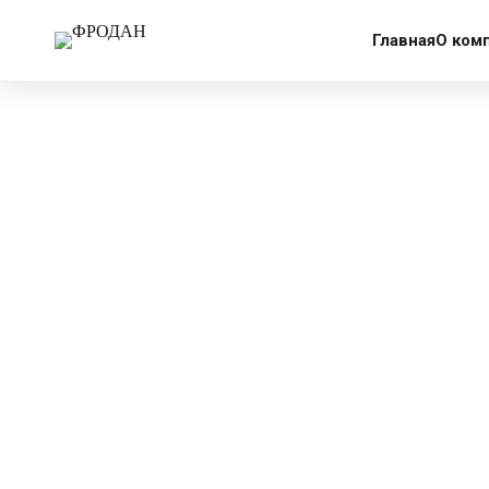
More products
Главная
О ком