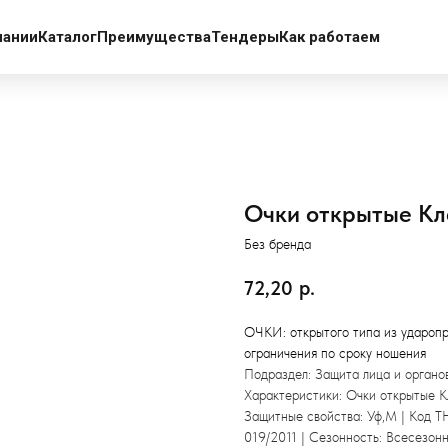
пании
Каталог
Преимущества
Тендеры
Как работаем
Очки открытые Кл
Без бренда
72,20
р.
ОЧКИ: открытого типа из удароп
ограничения по сроку ношения
Подраздел: Защита лица и органо
Характеристики: Очки открытые Кл
Защитные свойства: Уф,М | Код Т
019/2011 | Сезонность: Всесезонн